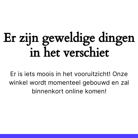
Naar
de
inhoud
springen
Er zijn geweldige dingen
in het verschiet
Er is iets moois in het vooruitzicht! Onze
winkel wordt momenteel gebouwd en zal
binnenkort online komen!