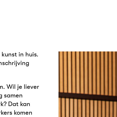
kunst in huis.
nschrijving
 Wil je liever
ig samen
rk? Dat kan
rkers komen