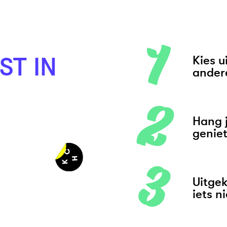
ST IN
Kies u
andere
Hang 
genie
Uitgek
iets n