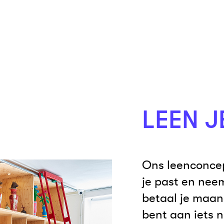
LEEN J
Ons leenconcept
je past en nee
betaal je maan
bent aan iets n