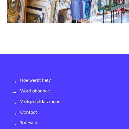
Hoe werkt het?
Word abonnee
Veelgestelde vragen
Contact
Tarieven