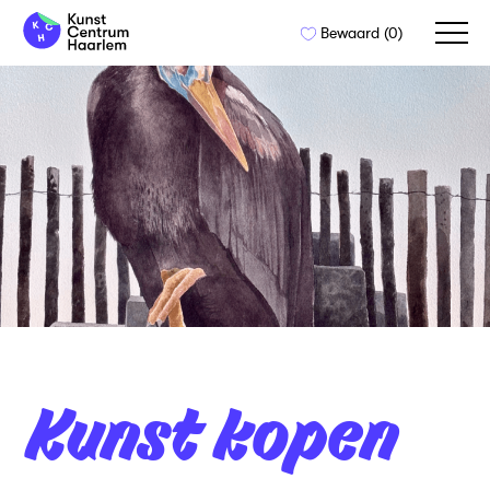
Naar
Bewaard (
0
)
de
inhoud
springen
Kunst kopen