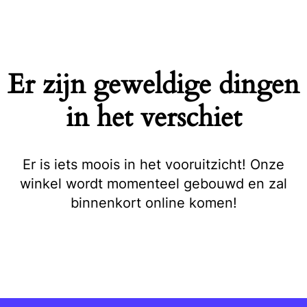
Naar
de
inhoud
springen
Er zijn geweldige dingen
in het verschiet
Er is iets moois in het vooruitzicht! Onze
winkel wordt momenteel gebouwd en zal
binnenkort online komen!