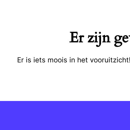
Naar
de
inhoud
Er zijn g
springen
Er is iets moois in het vooruitzi