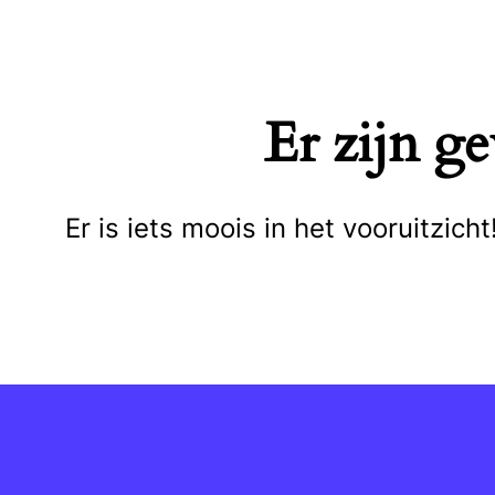
Naar
de
inhoud
Er zijn g
springen
Er is iets moois in het vooruitzi