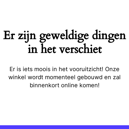
Naar
de
inhoud
springen
Er zijn geweldige dingen
in het verschiet
Er is iets moois in het vooruitzicht! Onze
winkel wordt momenteel gebouwd en zal
binnenkort online komen!