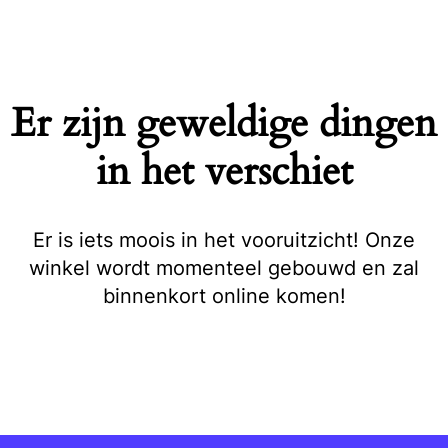
Naar
de
inhoud
springen
Er zijn geweldige dingen
in het verschiet
Er is iets moois in het vooruitzicht! Onze
winkel wordt momenteel gebouwd en zal
binnenkort online komen!