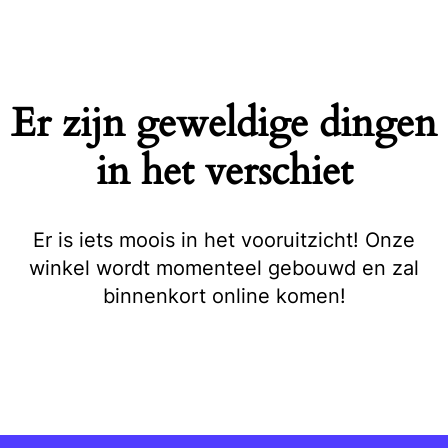
Naar
de
inhoud
springen
Er zijn geweldige dingen
in het verschiet
Er is iets moois in het vooruitzicht! Onze
winkel wordt momenteel gebouwd en zal
binnenkort online komen!