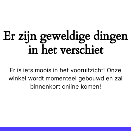
Naar
de
inhoud
springen
Er zijn geweldige dingen
in het verschiet
Er is iets moois in het vooruitzicht! Onze
winkel wordt momenteel gebouwd en zal
binnenkort online komen!