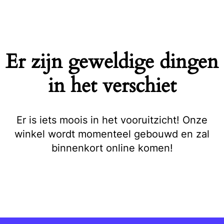
Naar
de
inhoud
springen
Er zijn geweldige dingen
in het verschiet
Er is iets moois in het vooruitzicht! Onze
winkel wordt momenteel gebouwd en zal
binnenkort online komen!