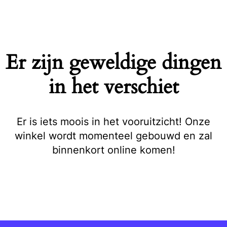
Naar
de
inhoud
springen
Er zijn geweldige dingen
in het verschiet
Er is iets moois in het vooruitzicht! Onze
winkel wordt momenteel gebouwd en zal
binnenkort online komen!