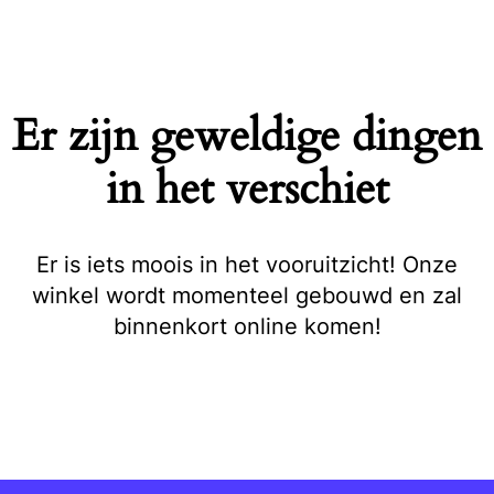
Naar
de
inhoud
springen
Er zijn geweldige dingen
in het verschiet
Er is iets moois in het vooruitzicht! Onze
winkel wordt momenteel gebouwd en zal
binnenkort online komen!