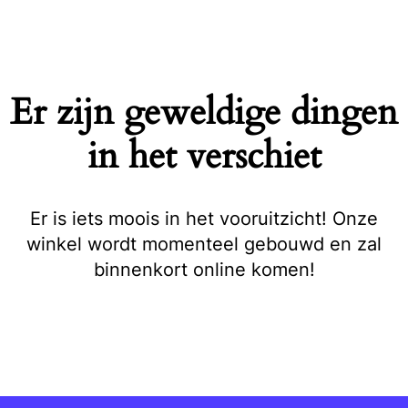
Naar
de
inhoud
springen
Er zijn geweldige dingen
in het verschiet
Er is iets moois in het vooruitzicht! Onze
winkel wordt momenteel gebouwd en zal
binnenkort online komen!