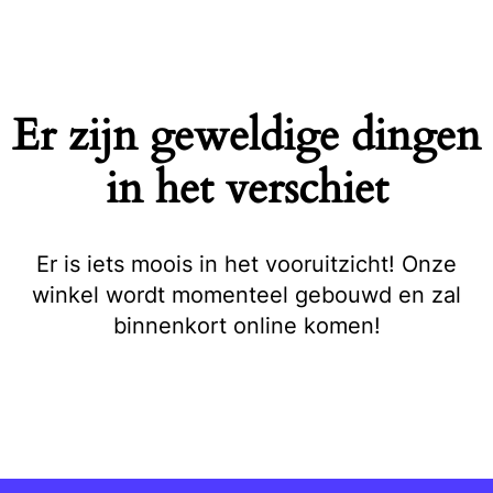
Naar
de
inhoud
springen
Er zijn geweldige dingen
in het verschiet
Er is iets moois in het vooruitzicht! Onze
winkel wordt momenteel gebouwd en zal
binnenkort online komen!