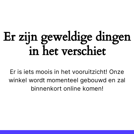
Naar
de
inhoud
springen
Er zijn geweldige dingen
in het verschiet
Er is iets moois in het vooruitzicht! Onze
winkel wordt momenteel gebouwd en zal
binnenkort online komen!