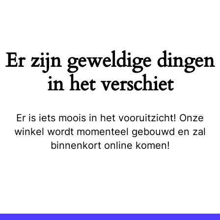
Naar
de
inhoud
springen
Er zijn geweldige dingen
in het verschiet
Er is iets moois in het vooruitzicht! Onze
winkel wordt momenteel gebouwd en zal
binnenkort online komen!