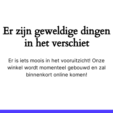
Naar
de
inhoud
springen
Er zijn geweldige dingen
in het verschiet
Er is iets moois in het vooruitzicht! Onze
winkel wordt momenteel gebouwd en zal
binnenkort online komen!