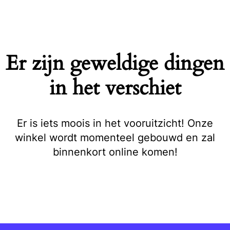
Naar
de
inhoud
springen
Er zijn geweldige dingen
in het verschiet
Er is iets moois in het vooruitzicht! Onze
winkel wordt momenteel gebouwd en zal
binnenkort online komen!