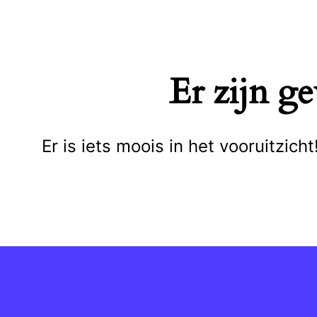
Naar
de
inhoud
Er zijn g
springen
Er is iets moois in het vooruitzi