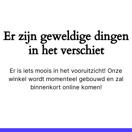
Naar
de
inhoud
springen
Er zijn geweldige dingen
in het verschiet
Er is iets moois in het vooruitzicht! Onze
winkel wordt momenteel gebouwd en zal
binnenkort online komen!