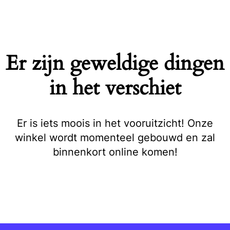
Naar
de
inhoud
springen
Er zijn geweldige dingen
in het verschiet
Er is iets moois in het vooruitzicht! Onze
winkel wordt momenteel gebouwd en zal
binnenkort online komen!