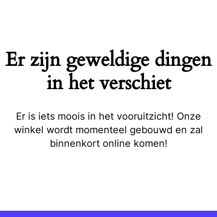
Naar
de
inhoud
springen
Er zijn geweldige dingen
in het verschiet
Er is iets moois in het vooruitzicht! Onze
winkel wordt momenteel gebouwd en zal
binnenkort online komen!