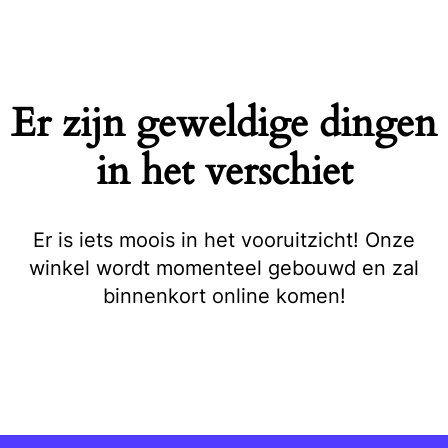
Naar
de
inhoud
springen
Er zijn geweldige dingen
in het verschiet
Er is iets moois in het vooruitzicht! Onze
winkel wordt momenteel gebouwd en zal
binnenkort online komen!