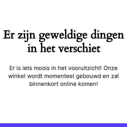
Naar
de
inhoud
springen
Er zijn geweldige dingen
in het verschiet
Er is iets moois in het vooruitzicht! Onze
winkel wordt momenteel gebouwd en zal
binnenkort online komen!