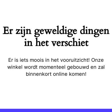
Naar
de
inhoud
springen
Er zijn geweldige dingen
in het verschiet
Er is iets moois in het vooruitzicht! Onze
winkel wordt momenteel gebouwd en zal
binnenkort online komen!