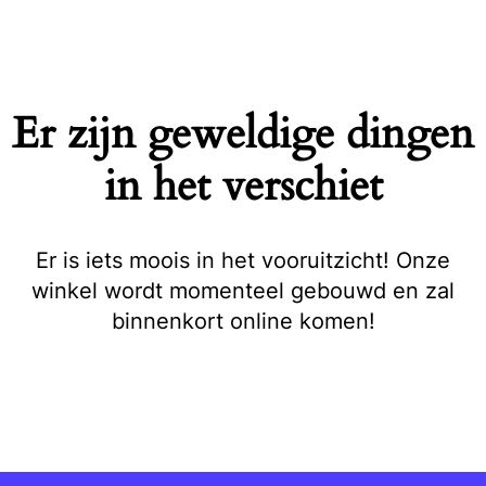
Naar
de
inhoud
springen
Er zijn geweldige dingen
in het verschiet
Er is iets moois in het vooruitzicht! Onze
winkel wordt momenteel gebouwd en zal
binnenkort online komen!