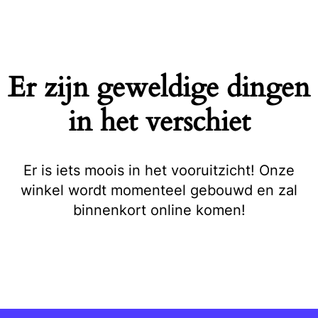
Naar
de
inhoud
springen
Er zijn geweldige dingen
in het verschiet
Er is iets moois in het vooruitzicht! Onze
winkel wordt momenteel gebouwd en zal
binnenkort online komen!