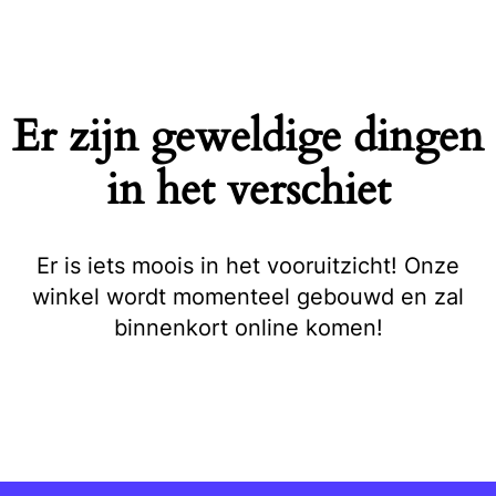
Naar
de
inhoud
springen
Er zijn geweldige dingen
in het verschiet
Er is iets moois in het vooruitzicht! Onze
winkel wordt momenteel gebouwd en zal
binnenkort online komen!