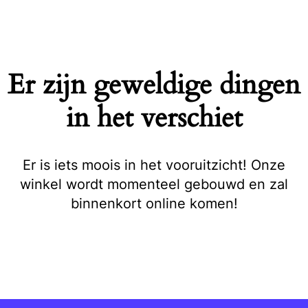
Naar
de
inhoud
springen
Er zijn geweldige dingen
in het verschiet
Er is iets moois in het vooruitzicht! Onze
winkel wordt momenteel gebouwd en zal
binnenkort online komen!