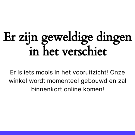
Naar
de
inhoud
springen
Er zijn geweldige dingen
in het verschiet
Er is iets moois in het vooruitzicht! Onze
winkel wordt momenteel gebouwd en zal
binnenkort online komen!