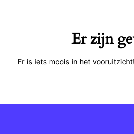
Naar
de
inhoud
Er zijn g
springen
Er is iets moois in het vooruitzi