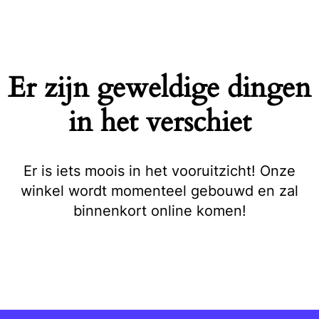
Naar
de
inhoud
springen
Er zijn geweldige dingen
in het verschiet
Er is iets moois in het vooruitzicht! Onze
winkel wordt momenteel gebouwd en zal
binnenkort online komen!