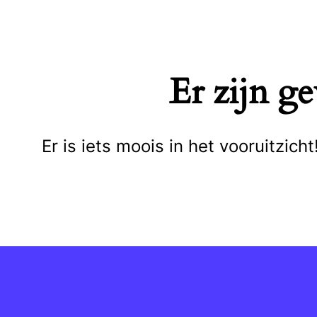
Naar
de
inhoud
Er zijn g
springen
Er is iets moois in het vooruitzi