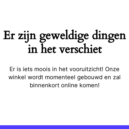
Naar
de
inhoud
springen
Er zijn geweldige dingen
in het verschiet
Er is iets moois in het vooruitzicht! Onze
winkel wordt momenteel gebouwd en zal
binnenkort online komen!