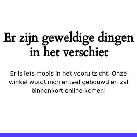
Naar
de
inhoud
springen
Er zijn geweldige dingen
in het verschiet
Er is iets moois in het vooruitzicht! Onze
winkel wordt momenteel gebouwd en zal
binnenkort online komen!