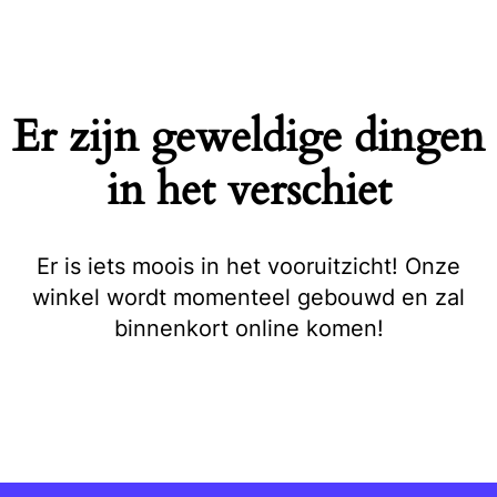
Naar
de
inhoud
springen
Er zijn geweldige dingen
in het verschiet
Er is iets moois in het vooruitzicht! Onze
winkel wordt momenteel gebouwd en zal
binnenkort online komen!