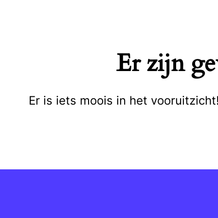
Naar
de
inhoud
Er zijn g
springen
Er is iets moois in het vooruitzi