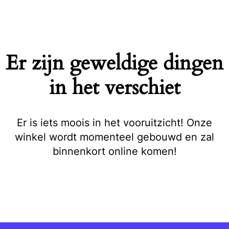
Naar
de
inhoud
springen
Er zijn geweldige dingen
in het verschiet
Er is iets moois in het vooruitzicht! Onze
winkel wordt momenteel gebouwd en zal
binnenkort online komen!