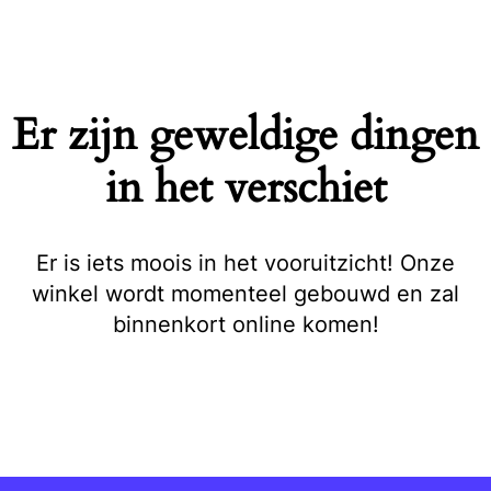
Naar
de
inhoud
springen
Er zijn geweldige dingen
in het verschiet
Er is iets moois in het vooruitzicht! Onze
winkel wordt momenteel gebouwd en zal
binnenkort online komen!