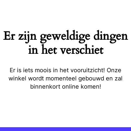
Naar
de
inhoud
springen
Er zijn geweldige dingen
in het verschiet
Er is iets moois in het vooruitzicht! Onze
winkel wordt momenteel gebouwd en zal
binnenkort online komen!