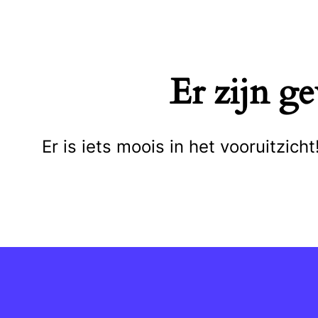
Naar
de
inhoud
Er zijn g
springen
Er is iets moois in het vooruitzi