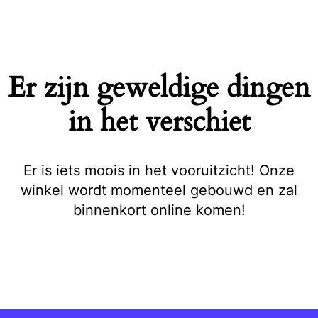
Naar
de
inhoud
springen
Er zijn geweldige dingen
in het verschiet
Er is iets moois in het vooruitzicht! Onze
winkel wordt momenteel gebouwd en zal
binnenkort online komen!