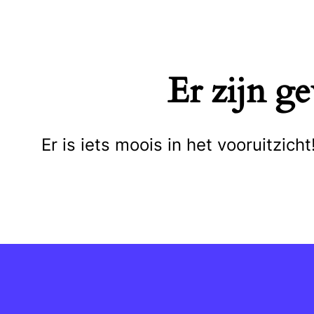
Naar
de
inhoud
Er zijn g
springen
Er is iets moois in het vooruitzi