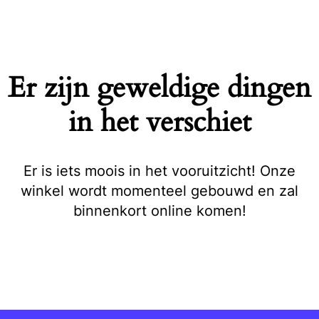
Naar
de
inhoud
springen
Er zijn geweldige dingen
in het verschiet
Er is iets moois in het vooruitzicht! Onze
winkel wordt momenteel gebouwd en zal
binnenkort online komen!