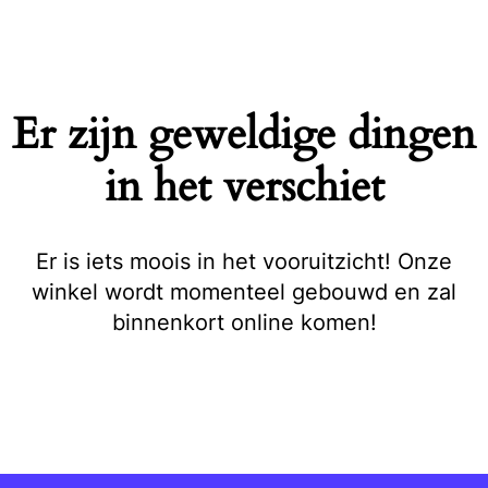
Naar
de
inhoud
springen
Er zijn geweldige dingen
in het verschiet
Er is iets moois in het vooruitzicht! Onze
winkel wordt momenteel gebouwd en zal
binnenkort online komen!