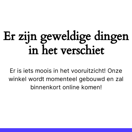
Naar
de
inhoud
springen
Er zijn geweldige dingen
in het verschiet
Er is iets moois in het vooruitzicht! Onze
winkel wordt momenteel gebouwd en zal
binnenkort online komen!