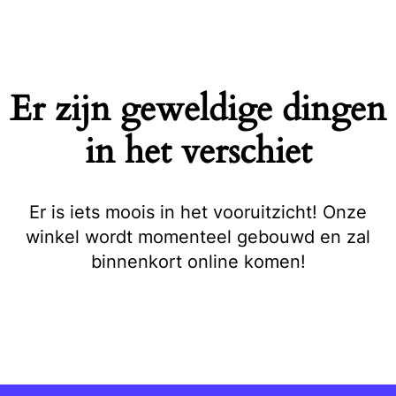
Naar
de
inhoud
springen
Er zijn geweldige dingen
in het verschiet
Er is iets moois in het vooruitzicht! Onze
winkel wordt momenteel gebouwd en zal
binnenkort online komen!