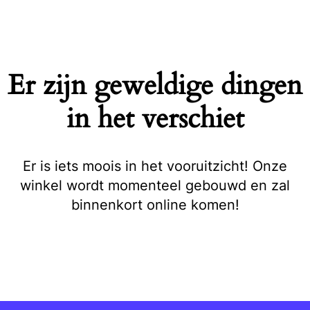
Naar
de
inhoud
springen
Er zijn geweldige dingen
in het verschiet
Er is iets moois in het vooruitzicht! Onze
winkel wordt momenteel gebouwd en zal
binnenkort online komen!